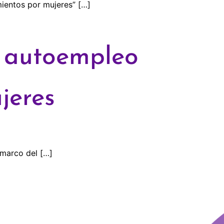
ientos por mujeres” […]
y autoempleo
jeres
 marco del […]