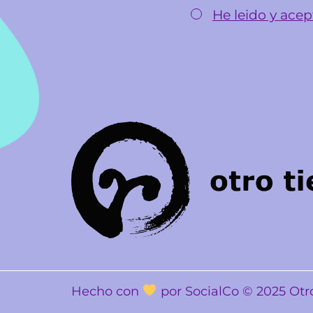
He leido y acept
Hecho con
por SocialCo © 2025 Ot