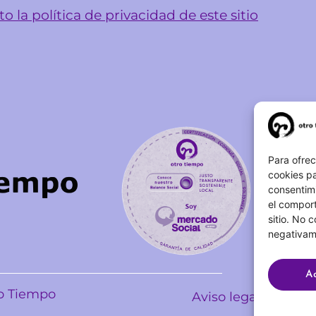
o la política de privacidad de este sitio
Para ofrec
cookies pa
consentim
el comport
sitio. No 
negativame
A
ro Tiempo
Aviso legal
Políti