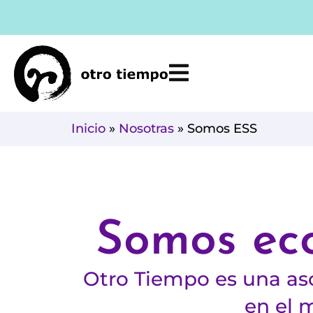
Ir
al
contenido
Inicio
»
Nosotras
»
Somos ESS
Somos eco
Otro Tiempo es una aso
en el m