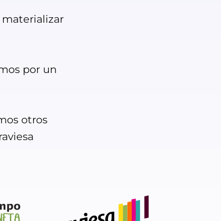
 materializar
amos por un
mos otros
raviesa