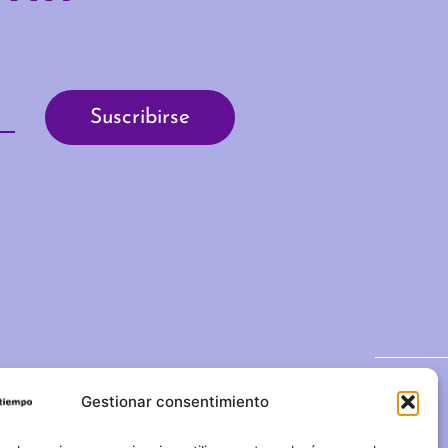
Gestionar consentimiento
C/ Duque de Fernán Núñez,
2 – 1ºA 28012 – Madrid