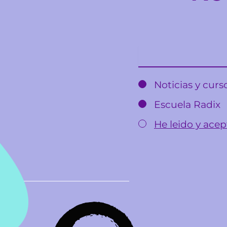
Email
Noticias y cur
Escuela Radix
He leido y acept