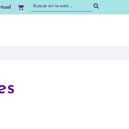
Carrito
rtual
es