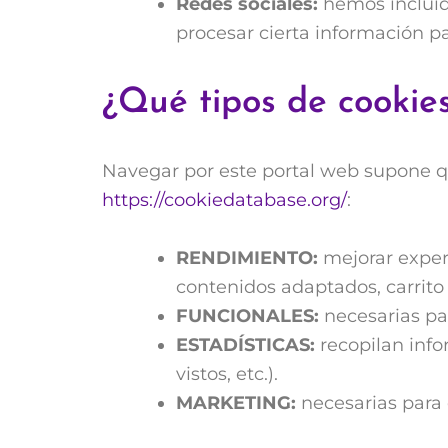
Redes sociales:
hemos incluido
procesar cierta información p
¿Qué tipos de cookies
Navegar por este portal web supone qu
https://cookiedatabase.org/
:
RENDIMIENTO:
mejorar exper
contenidos adaptados, carrito
FUNCIONALES:
necesarias par
ESTADÍSTICAS:
recopilan inf
vistos, etc.).
MARKETING:
necesarias para c