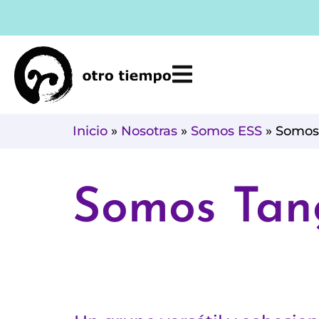
Ir
al
contenido
Inicio
»
Nosotras
»
Somos ESS
»
Somos
Somos Tan