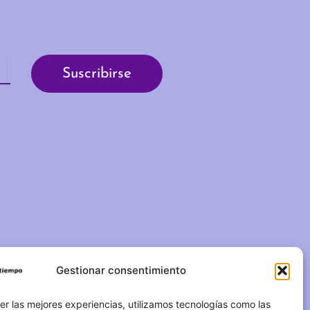
Gestionar consentimiento
C/ Duque de Fernán Núñez,
2 – 1ºA 28012 – Madrid
er las mejores experiencias, utilizamos tecnologías como las