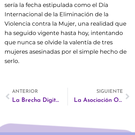
sería la fecha estipulada como el Día
Internacional de la Eliminación de la
Violencia contra la Mujer, una realidad que
ha seguido vigente hasta hoy, intentando
que nunca se olvide la valentía de tres
mujeres asesinadas por el simple hecho de
serlo.
Ant
ANTERIOR
SIGUIENTE
Si
La Brecha Digital de Género en España
La Asociación Otro Tiempo recogerá las cápsulas de café de los puntos limpios de Madrid