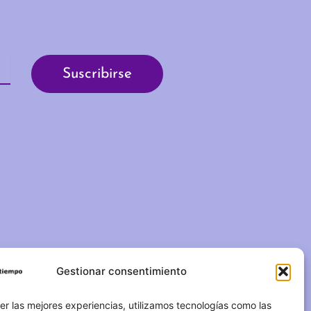
Gestionar consentimiento
C/ Duque de Fernán Núñez,
2 – 1ºA 28012 – Madrid
er las mejores experiencias, utilizamos tecnologías como las