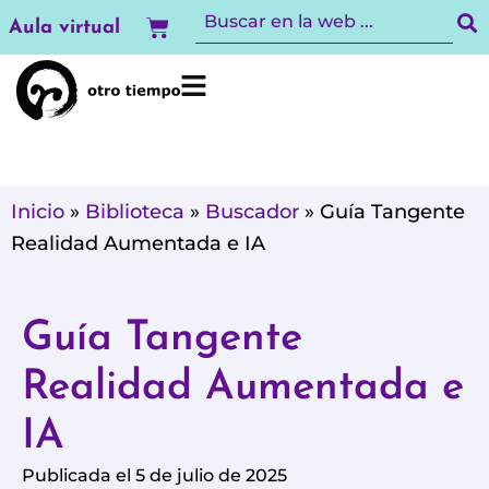
Ir
Carrito
Aula virtual
al
contenido
Inicio
»
Biblioteca
»
Buscador
»
Guía Tangente
Realidad Aumentada e IA
Guía Tangente
Realidad Aumentada e
IA
Publicada el 5 de julio de 2025