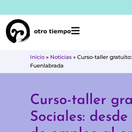
Ir
al
contenido
Inicio
»
Noticias
»
Curso-taller gratuit
Fuenlabrada
Curso-taller gr
Sociales: desde