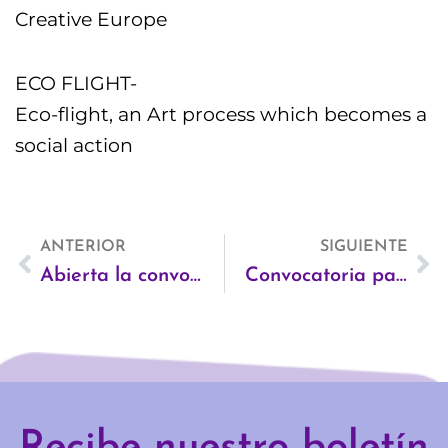
Creative Europe
ECO FLIGHT-
Eco-flight, an Art process which becomes a
social action
Ant
ANTERIOR
SIGUIENTE
Si
Abierta la convocatoria consultoría para la prestación de servicios web del proyecto Roots4Rights (II)
Convocatoria para consultoría Radix: persona o equipo experto en fortalecimiento de capacidades en liderazgos conscientes, plurales e inclusivos.