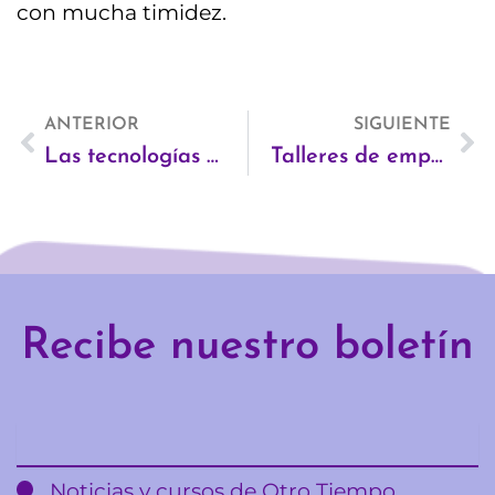
con mucha timidez.
Ant
ANTERIOR
SIGUIENTE
Si
Las tecnologías de la información y la comunicación como instrumento cultural: el rol clave de las mujeres
Talleres de emprendimiento
Recibe nuestro boletín
Email
Noticias y cursos de Otro Tiempo