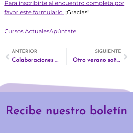
Para inscribirte al encuentro completa por
favor este formulario.
¡Gracias!
Cursos Actuales
Apúntate
Ant
ANTERIOR
SIGUIENTE
Si
Colaboraciones con formadoras especializadas en la 4ª edición del Especialista en violencias machistas
Otro verano soñando juntas en Otros Nidos
Recibe nuestro boletín