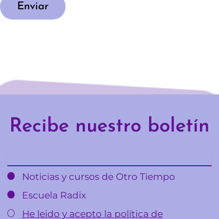
*
e
Enviar
r
i
f
i
c
a
c
i
ó
n
(
c
o
Recibe nuestro boletín
p
i
a
Email
)
Noticias y cursos de Otro Tiempo
Escuela Radix
He leido y acepto la política de