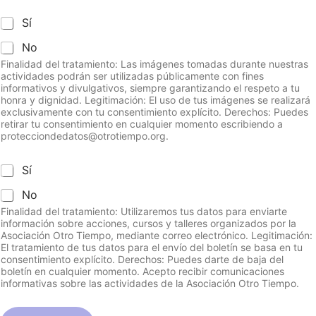
C
Sí
a
No
s
i
Finalidad del tratamiento: Las imágenes tomadas durante nuestras
l
actividades podrán ser utilizadas públicamente con fines
l
informativos y divulgativos, siempre garantizando el respeto a tu
honra y dignidad. Legitimación: El uso de tus imágenes se realizará
a
exclusivamente con tu consentimiento explícito. Derechos: Puedes
s
retirar tu consentimiento en cualquier momento escribiendo a
d
protecciondedatos@otrotiempo.org.
e
v
e
C
Sí
r
a
No
i
s
f
i
Finalidad del tratamiento: Utilizaremos tus datos para enviarte
i
l
información sobre acciones, cursos y talleres organizados por la
c
l
Asociación Otro Tiempo, mediante correo electrónico. Legitimación:
El tratamiento de tus datos para el envío del boletín se basa en tu
a
a
consentimiento explícito. Derechos: Puedes darte de baja del
c
s
boletín en cualquier momento. Acepto recibir comunicaciones
i
d
informativas sobre las actividades de la Asociación Otro Tiempo.
ó
e
n
v