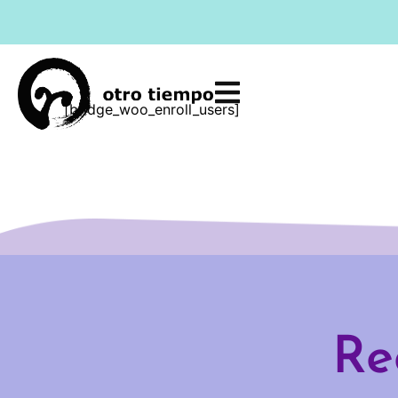
Ir
al
contenido
[bridge_woo_enroll_users]
Re