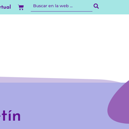
Carrito
rtual
tín