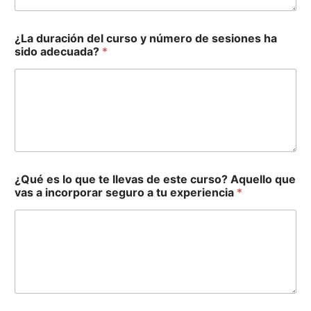
e
e
e
e
e
e
e
e
e
r
1
1
1
1
1
1
1
1
1
e
0
0
0
0
0
0
0
0
0
1
¿La duración del curso y número de sesiones ha
0
sido adecuada?
*
¿Qué es lo que te llevas de este curso? Aquello que
vas a incorporar seguro a tu experiencia
*