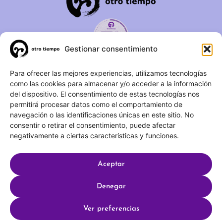
a
t
i
v
o
Gestionar consentimiento
)
C/ Duque de Fernán Núñez,
Para ofrecer las mejores experiencias, utilizamos tecnologías
como las cookies para almacenar y/o acceder a la información
2 – 1ºA 28012 – Madrid
del dispositivo. El consentimiento de estas tecnologías nos
permitirá procesar datos como el comportamiento de
(+34) 623 183 283
navegación o las identificaciones únicas en este sitio. No
info@otrotiempo.org
consentir o retirar el consentimiento, puede afectar
negativamente a ciertas características y funciones.
Aceptar
Hecho con
por SocialCo © 2025 Otro Tiempo
Denegar
Aviso legal
Política de privacidad
Ver preferencias