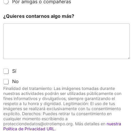
Por amigas o compañeras
¿Quieres contarnos algo más?
C
Sí
o
No
n
s
Finalidad del tratamiento: Las imágenes tomadas durante
e
nuestras actividades podrán ser utilizadas públicamente con
n
fines informativos y divulgativos, siempre garantizando el
respeto a tu honra y dignidad. Legitimación: El uso de tus
t
imágenes se realizará exclusivamente con tu consentimiento
i
explícito. Derechos: Puedes retirar tu consentimiento en
m
cualquier momento escribiendo a
i
protecciondedatos@otrotiempo.org. Más detalles en
nuestra
e
Política de Privacidad URL.
n