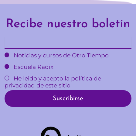
n
i
c
a
Recibe nuestro boletín
c
i
o
Email
n
e
s
Noticias y cursos de Otro Tiempo
(
b
Escuela Radix
o
l
He leido y acepto la política de
e
privacidad de este sitio
t
í
n
i
n
f
o
r
m