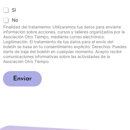
t
C
Sí
o
o
p
No
n
a
s
r
Finalidad del tratamiento: Utilizaremos tus datos para enviarte
e
información sobre acciones, cursos y talleres organizados por la
a
n
Asociación Otro Tiempo, mediante correo electrónico.
e
Legitimación: El tratamiento de tus datos para el envío del
t
l
boletín se basa en tu consentimiento explícito. Derechos: Puedes
i
u
darte de baja del boletín en cualquier momento. Acepto recibir
m
s
comunicaciones informativas sobre las actividades de la
i
o
Asociación Otro Tiempo.
e
d
n
e
t
i
Enviar
o
m
p
á
a
g
r
e
a
n
c
e
o
s
m
u