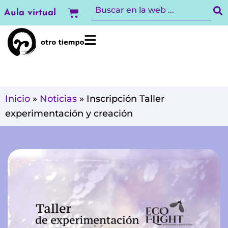
Ir
Carrito
Aula virtual
al
contenido
Inicio
»
Noticias
»
Inscripción Taller
experimentación y creación