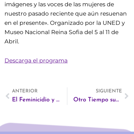
imágenes y las voces de las mujeres de
nuestro pasado reciente que aún resuenan
en el presente».
Organizado por la UNED y
Museo Nacional Reina Sofia del 5 al 11 de
Abril.
Descarga el programa
Ant
ANTERIOR
SIGUIENTE
Si
El Feminicidio y la política de exterminio de las mujeres
Otro Tiempo suma amigas/os en facebook