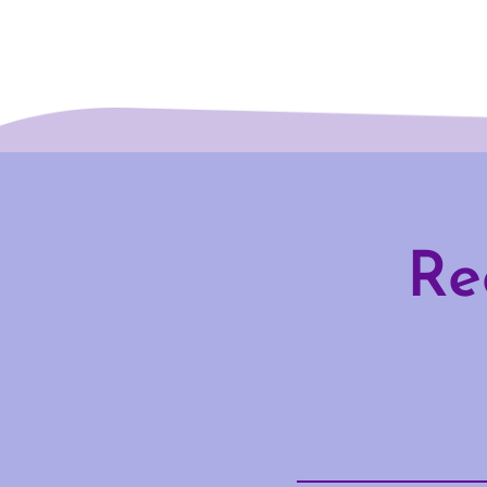
Re
Email