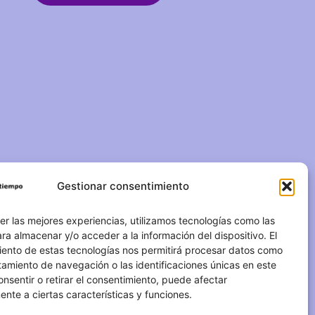
Gestionar consentimiento
C/ Duque de Fernán Núñez,
2 – 1ºA 28012 – Madrid
er las mejores experiencias, utilizamos tecnologías como las
ra almacenar y/o acceder a la información del dispositivo. El
(+34) 623 183 283
iento de estas tecnologías nos permitirá procesar datos como
amiento de navegación o las identificaciones únicas en este
info@otrotiempo.org
consentir o retirar el consentimiento, puede afectar
nte a ciertas características y funciones.