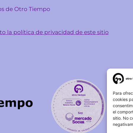
sos de Otro Tiempo
o la política de privacidad de este sitio
Para ofrec
cookies pa
consentim
el comport
sitio. No 
negativame