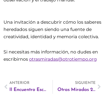
Una invitación a descubrir cómo los saberes
heredados siguen siendo una fuente de
creatividad, identidad y memoria colectiva.
Si necesitas más información, no dudes en
escribirnos
otrasmiradas@otrotiempo.org
Ant
ANTERIOR
SIGUIENTE
Si
II Encuentro Escuela Radix Barcelona 2026
Otras Miradas 2026 – Taller de fotografía