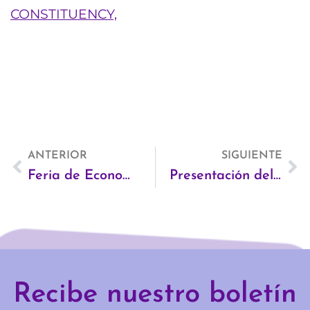
Ant
ANTERIOR
SIGUIENTE
Si
Feria de Economía Solidaria de Cataluña FESC 2016
Presentación del Informe Sombra sobre la Ley de Violencia de Género
Recibe nuestro boletín