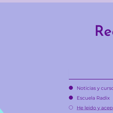
Re
Email
Noticias y cur
Escuela Radix
He leido y acept