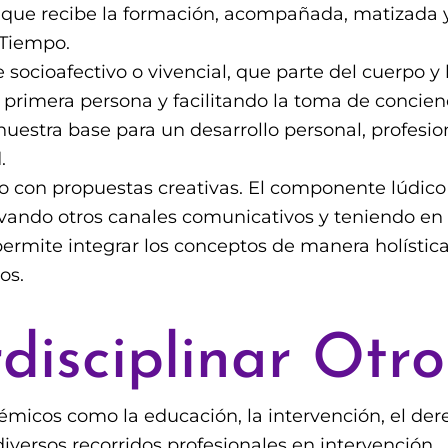
ue recibe la formación, acompañada, matizada y 
o Tiempo.
 socioafectivo o vivencial, que parte del cuerpo y
primera persona y facilitando la toma de concienc
stra base para un desarrollo personal, profesiona
.
on propuestas creativas. El componente lúdico y p
ando otros canales comunicativos y teniendo en c
ermite integrar los conceptos de manera holístic
os.
rdisciplinar Otr
micos como la educación, la intervención, el d
diversos recorridos profesionales en intervención.