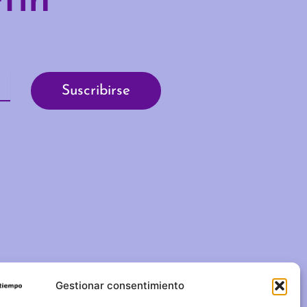
tín
Gestionar consentimiento
C/ Duque de Fernán Núñez,