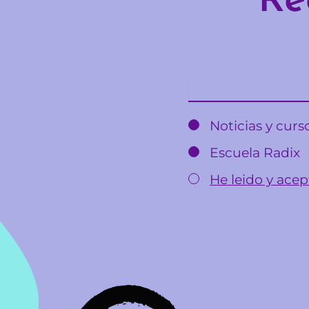
Re
Email
Noticias y cur
Escuela Radix
He leido y acept