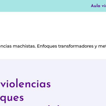
Aula vi
lencias machistas. Enfoques transformadores y met
violencias
oques