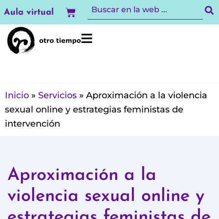
Ir
Carrito
Aula virtual
al
contenido
Inicio
»
Servicios
»
Aproximación a la violencia
sexual online y estrategias feministas de
intervención
Aproximación a la
violencia sexual online y
estrategias feministas de