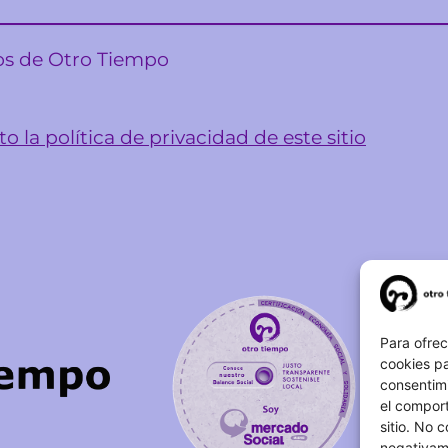
sos de Otro Tiempo
o la política de privacidad de este sitio
Para ofrec
cookies pa
consentim
el comport
sitio. No 
negativame