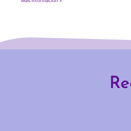
Más información »
Re
Email