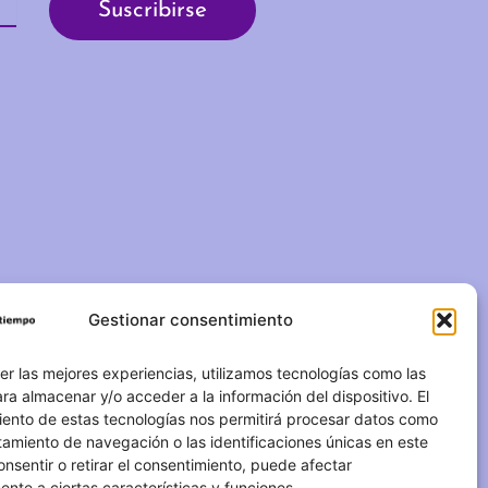
Gestionar consentimiento
C/ Duque de Fernán Núñez,
2 – 1ºA 28012 – Madrid
er las mejores experiencias, utilizamos tecnologías como las
ra almacenar y/o acceder a la información del dispositivo. El
(+34) 623 183 283
iento de estas tecnologías nos permitirá procesar datos como
amiento de navegación o las identificaciones únicas en este
info@otrotiempo.org
consentir o retirar el consentimiento, puede afectar
nte a ciertas características y funciones.