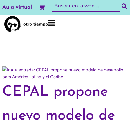
Ir
Carrito
Aula virtual
al
contenido
CEPAL propone
nuevo modelo de