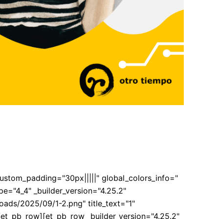
custom_padding="30px|||||" global_colors_info="
pe="4_4" _builder_version="4.25.2"
oads/2025/09/1-2.png" title_text="1"
/et_pb_row][et_pb_row _builder_version="4.25.2"