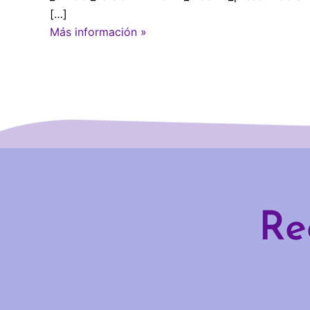
[…]
Más información »
Re