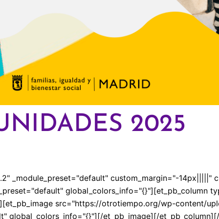
UNIDADES 2025
25.2" _module_preset="default" custom_margin="-14px|||||" 
_preset="default" global_colors_info="{}"][et_pb_column ty
"][et_pb_image src="https://otrotiempo.org/wp-content/upl
lt" global_colors_info="{}"][/et_pb_image][/et_pb_column][