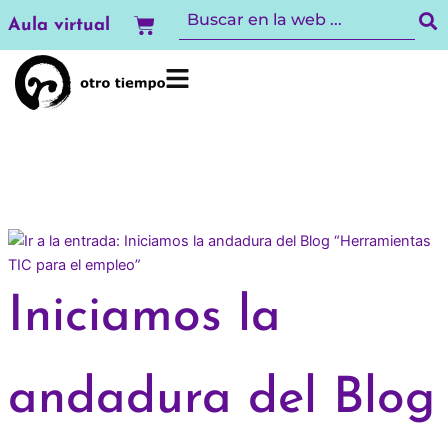
Ir
Carrito
Aula virtual
al
contenido
Iniciamos la
andadura del Blog