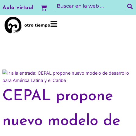
Ir
Carrito
Aula virtual
al
contenido
CEPAL propone
nuevo modelo de