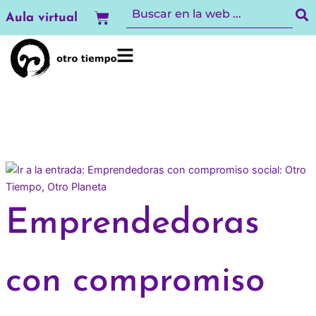
Ir
Carrito
Aula virtual
al
contenido
Emprendedoras
con compromiso