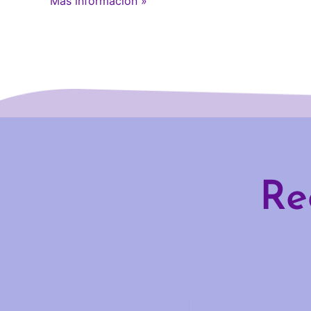
Más información »
Re
Email