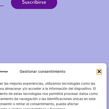
Gestionar consentimiento
C/ Duque de Fernán Núñez,
2 – 1ºA 28012 – Madrid
er las mejores experiencias, utilizamos tecnologías como las
ra almacenar y/o acceder a la información del dispositivo. El
(+34) 623 183 283
iento de estas tecnologías nos permitirá procesar datos como
amiento de navegación o las identificaciones únicas en este
info@otrotiempo.org
consentir o retirar el consentimiento, puede afectar
nte a ciertas características y funciones.