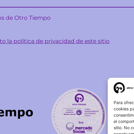
sos de Otro Tiempo
o la política de privacidad de este sitio
Para ofrec
cookies pa
consentim
el comport
sitio. No 
negativame