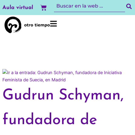
Ir
Carrito
Aula virtual
al
contenido
Gudrun Schyman,
fundadora de