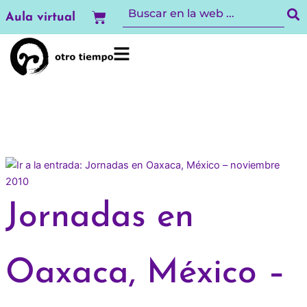
Ir
Carrito
Aula virtual
al
contenido
Jornadas en
Oaxaca, México –