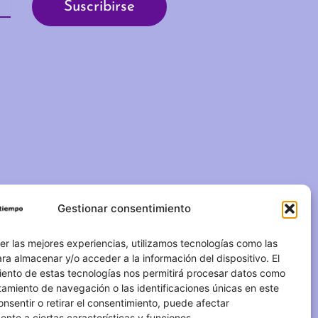
Gestionar consentimiento
C/ Duque de Fernán Núñez,
2 – 1ºA 28012 – Madrid
er las mejores experiencias, utilizamos tecnologías como las
ra almacenar y/o acceder a la información del dispositivo. El
(+34) 623 183 283
iento de estas tecnologías nos permitirá procesar datos como
amiento de navegación o las identificaciones únicas en este
info@otrotiempo.org
consentir o retirar el consentimiento, puede afectar
nte a ciertas características y funciones.