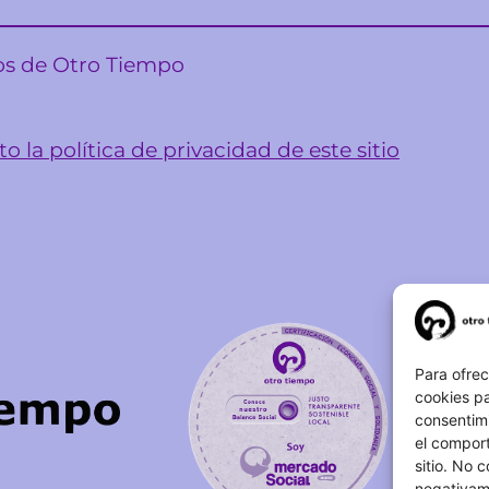
sos de Otro Tiempo
o la política de privacidad de este sitio
Para ofrec
cookies pa
consentim
el comport
sitio. No 
negativame