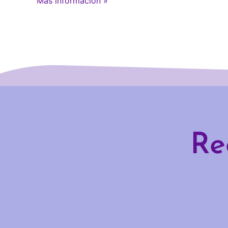
Más información »
Re
Email