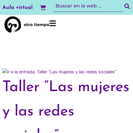
Ir
Carrito
Aula virtual
al
contenido
Taller “Las mujeres
y las redes