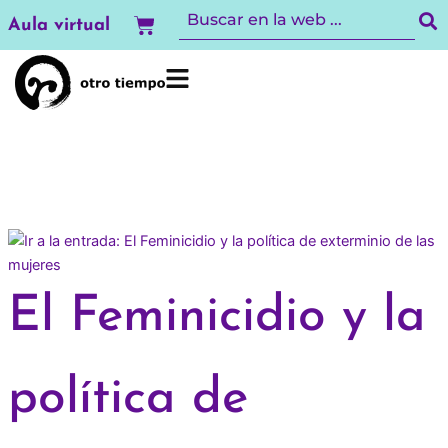
Ir
Carrito
Aula virtual
al
contenido
El Feminicidio y la
política de