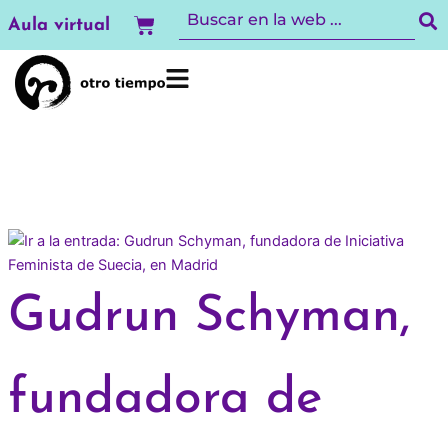
Ir
Carrito
Aula virtual
al
contenido
Gudrun Schyman,
fundadora de