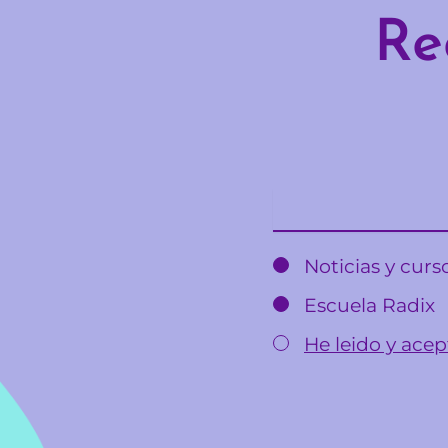
Re
Email
Noticias y cur
Escuela Radix
He leido y acept