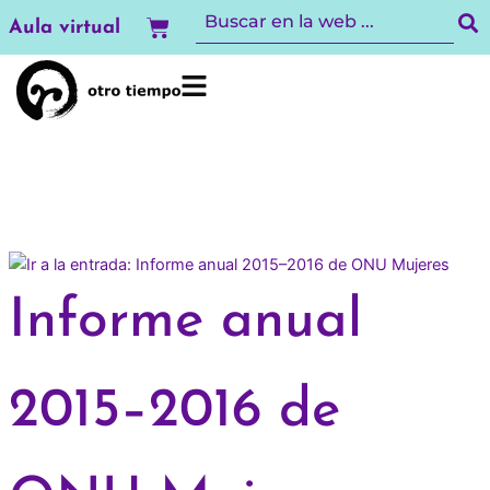
Ir
Carrito
Aula virtual
al
contenido
Informe anual
2015–2016 de