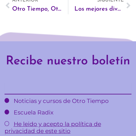
Ant
ANTERIOR
SIGUIENTE
Si
Otro Tiempo, Otro Planeta ha sido pre-seleccionada para participar de la III edición de los premios R de Ecoembes 2015
Los mejores divulgadores del reciclaje en 2015
Recibe nuestro boletín
Email
Noticias y cursos de Otro Tiempo
Escuela Radix
He leido y acepto la política de
privacidad de este sitio