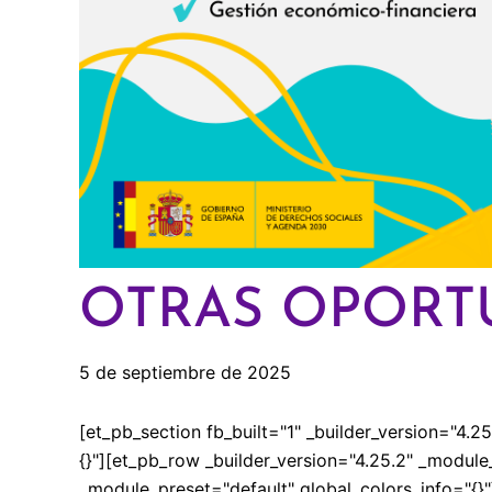
OTRAS OPORT
5 de septiembre de 2025
[et_pb_section fb_built="1" _builder_version="4.
{}"][et_pb_row _builder_version="4.25.2" _module
_module_preset="default" global_colors_info="{}