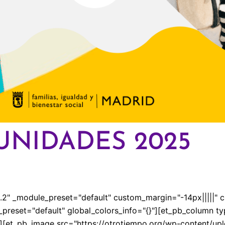
UNIDADES 2025
25.2" _module_preset="default" custom_margin="-14px|||||" 
_preset="default" global_colors_info="{}"][et_pb_column ty
"][et_pb_image src="https://otrotiempo.org/wp-content/upl