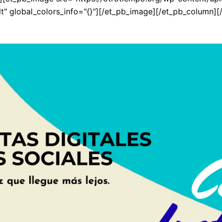
lt" global_colors_info="{}"][/et_pb_image][/et_pb_column][