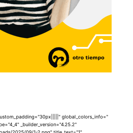
custom_padding="30px|||||" global_colors_info="
pe="4_4" _builder_version="4.25.2"
oads/2025/09/1-2.png" title_text="1"