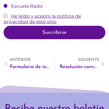
Escuela Radix
He leido y acepto la política de
privacidad de este sitio
Ant
ANTERIOR
SIGUIENTE
Si
Formulario de inscripción en la temática 1 de Escuela Radix
Resolución convocatoria para consultoría: persona o equipo experto en antirracismo y perspectivas descoloniales para organizaciones.
Recibe nuestro boletín