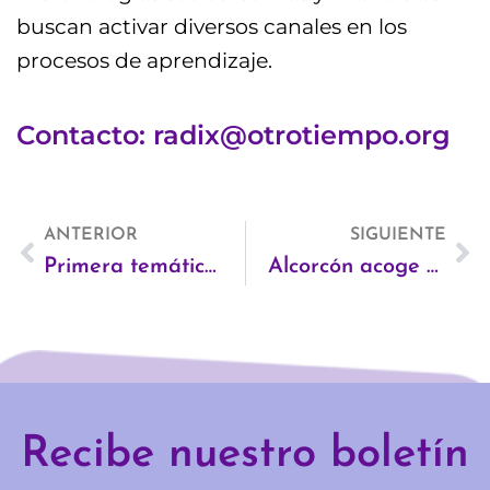
buscan activar diversos canales en los
procesos de aprendizaje.
Contacto: radix@otrotiempo.org
Ant
ANTERIOR
SIGUIENTE
Si
Primera temática de la Escuela Radix: Liderazgos conscientes y diversos para organizaciones sociales
Alcorcón acoge Ecoflight, el proyecto europeo que une arte y reciclaje
Recibe nuestro boletín