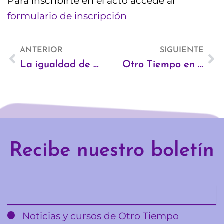
Para inscribirte en el acto accede al
formulario de inscripción
Ant
ANTERIOR
SIGUIENTE
Si
La igualdad de género y el empoderamiento de las mujeres. Mensaje de Ban Ki-moon
Otro Tiempo en la IV Feria de Economía Social y Solidaria de Madrid
Recibe nuestro boletín
Email
Noticias y cursos de Otro Tiempo