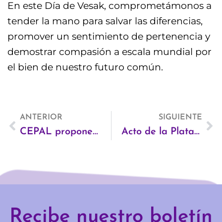
En este Día de Vesak, comprometámonos a
tender la mano para salvar las diferencias,
promover un sentimiento de pertenencia y
demostrar compasión a escala mundial por
el bien de nuestro futuro común.
Ant
ANTERIOR
SIGUIENTE
Si
CEPAL propone nuevo modelo de desarrollo para América Latina y el Caribe
Acto de la Plataforma Feminista 7N sobre los compromisos de los partidos políticos con la violencia de género ante las elecciones generales del 26J
Recibe nuestro boletín