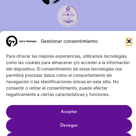
C/ Duque de Fernán Núñez,
Gestionar consentimiento
2 – 1ºA 28012 – Madrid
Para ofrecer las mejores experiencias, utilizamos tecnologías
(+34) 623 183 283
como las cookies para almacenar y/o acceder a la información
del dispositivo. El consentimiento de estas tecnologías nos
info@otrotiempo.org
permitirá procesar datos como el comportamiento de
navegación o las identificaciones únicas en este sitio. No
consentir o retirar el consentimiento, puede afectar
negativamente a ciertas características y funciones.
Hecho con
por SocialCo © 2025 Otro Tiempo
Aceptar
Aviso legal
Política de privacidad
Denegar
Política de cookies