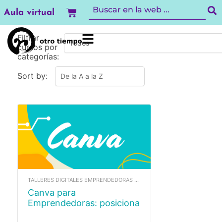
Ir
Carrito
Aula virtual
al
contenido
Filtrar
cursos por
categorías:
Sort by:
TALLERES DIGITALES EMPRENDEDORAS 2025
Canva para
Emprendedoras: posiciona
tu proyecto con estilo.