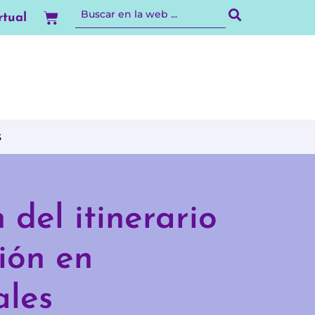
Carrito
rtual
s
 del itinerario
ión en
ales