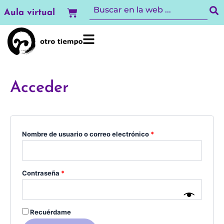
Ir
Obligatorio
Obligatorio
Carrito
Aula virtual
al
contenido
Acceder
Nombre de usuario o correo electrónico
*
Contraseña
*
Recuérdame