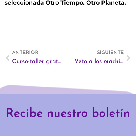
seleccionada Otro Tiempo, Otro Planeta.
Ant
ANTERIOR
SIGUIENTE
Si
Curso-taller gratuito: Redes Sociales: desde la búsqueda de empleo al emprendimiento profesional en Getafe
Veto a los machistas en los bares de copas del centro de Madrid
Recibe nuestro boletín