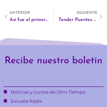
Ant
ANTERIOR
SIGUIENTE
Si
Así fue el primer encuentro de Escuela Radix en Madrid
Tender Puentes 2026
Recibe nuestro boletín
Email
Noticias y cursos de Otro Tiempo
Escuela Radix