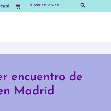
Carrito
rtual
er encuentro de
 en Madrid