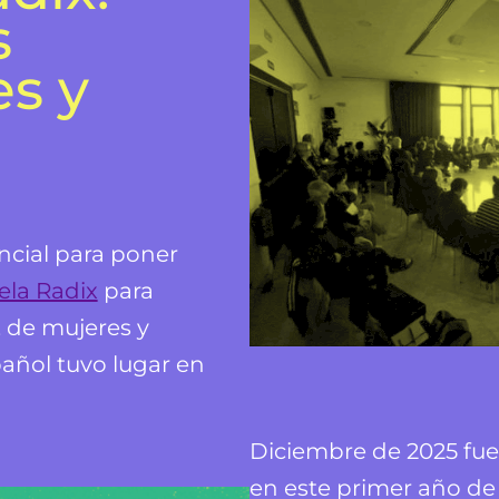
s
es y
ncial para poner
ela Radix
para
, de mujeres y
añol tuvo lugar en
Diciembre de 2025 fu
en este primer año de