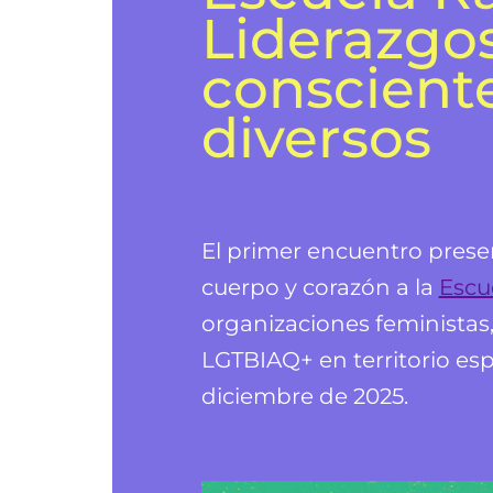
Liderazgo
conscient
diversos
El primer encuentro prese
cuerpo y corazón a la
Escu
organizaciones feministas
LGTBIAQ+ en territorio esp
diciembre de 2025.