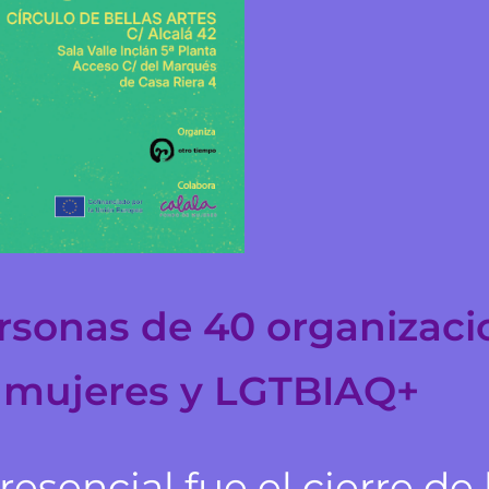
rsonas de 40 organizaci
e mujeres y LGTBIAQ+
esencial fue el cierre de