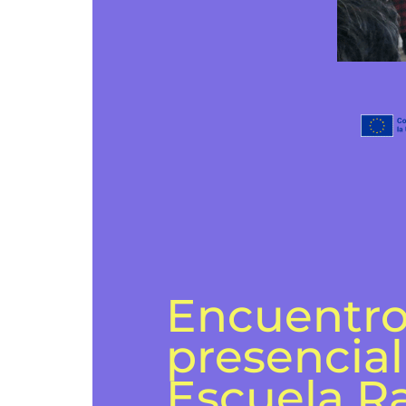
Encuentr
presencial
Escuela Ra