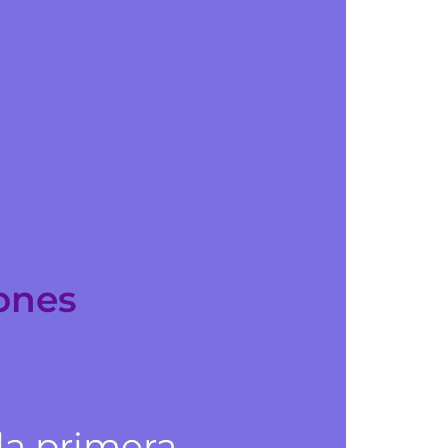
ones
 la primera