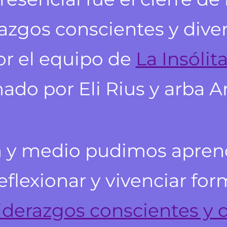
azgos conscientes y dive
or el equipo de
La Insólit
ado por Eli Rius y arba Ar
a y medio pudimos aprend
eflexionar y vivenciar fo
liderazgos conscientes y 