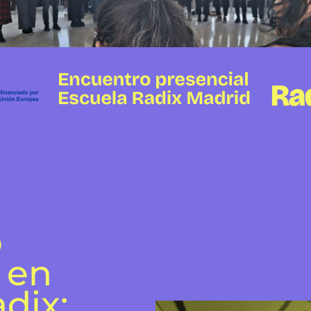
o
 en
dix: