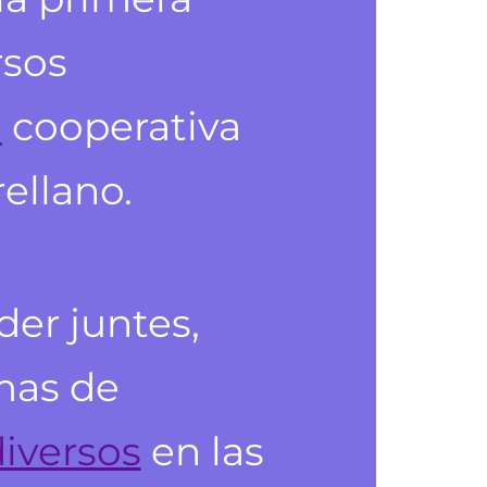
rsos
a
cooperativa
ellano.
er juntes,
rmas de
diversos
en las